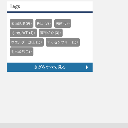
Tags
表面処理 (9)
押出 (8)
滅菌 (5)
その他加工 (4)
商品紹介 (3)
ウエルダー加工 (1)
アッセンブリー (1)
射出成形 (1)
タグをすべて見る