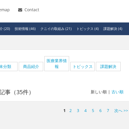
temap
Contact
 (20)
技術情報 (46)
クニイの取組み (21)
トピックス (4)
課題解決 (4)
医療業界情
未分類
商品紹介
報
トピックス
課題解決
記事（35件）
新しい順 |
古い順
1
2
3
4
5
6
7
次へ >>