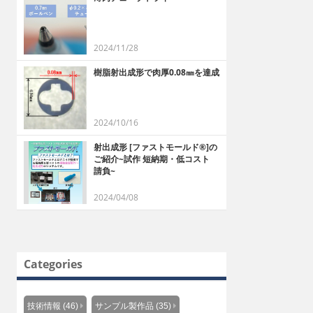
2024/11/28
樹脂射出成形で肉厚0.08㎜を達成
2024/10/16
射出成形 [ファストモールド®]の
ご紹介~試作 短納期・低コスト
請負~
2024/04/08
Categories
技術情報 (46)
サンプル製作品 (35)